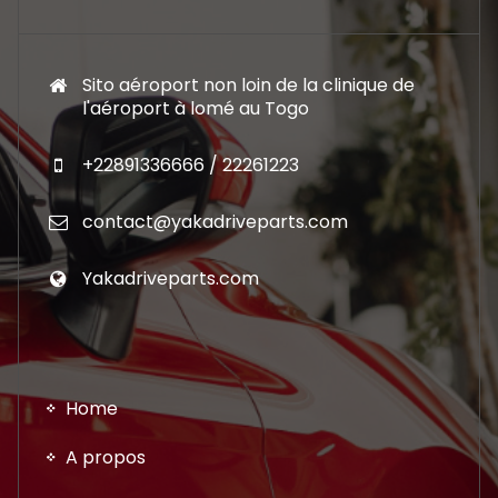
Sito aéroport non loin de la clinique de
l'aéroport à lomé au Togo
+22891336666 / 22261223
contact@yakadriveparts.com
Yakadriveparts.com
Home
A propos