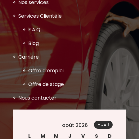
Nos services
Services Clientèle
F.A.Q
Blog
Carrière
Offre d’emploi
Offre de stage
Nous contacter
août 2026
« Juil
L
M
M
J
V
S
D