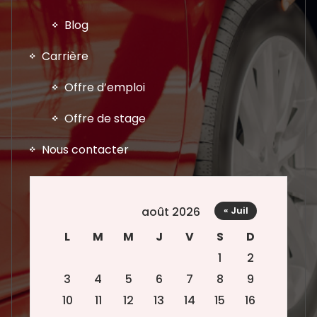
Blog
Carrière
Offre d’emploi
Offre de stage
Nous contacter
août 2026
« Juil
L
M
M
J
V
S
D
1
2
3
4
5
6
7
8
9
10
11
12
13
14
15
16