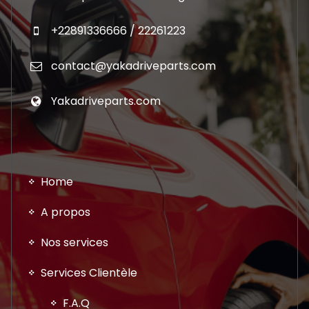
+22891336666 / 22261223
contact@yakadriveparts.com
Yakadriveparts.com
Home
A propos
Nos services
Services Clientèle
F.A.Q