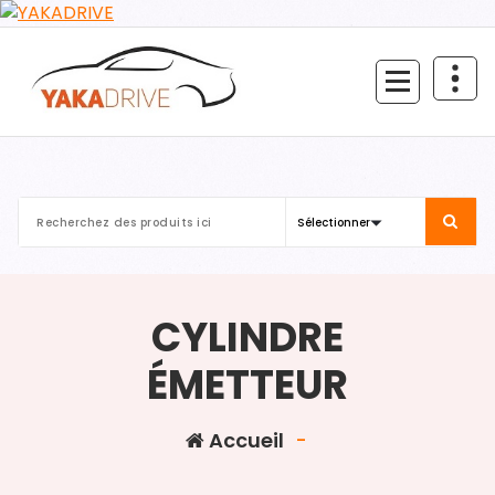
Aller
au
contenu
CYLINDRE
ÉMETTEUR
Accueil
-