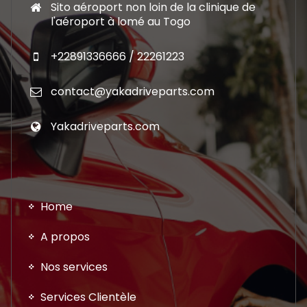
Sito aéroport non loin de la clinique de
l'aéroport à lomé au Togo
+22891336666 / 22261223
contact@yakadriveparts.com
Yakadriveparts.com
Home
A propos
Nos services
Services Clientèle