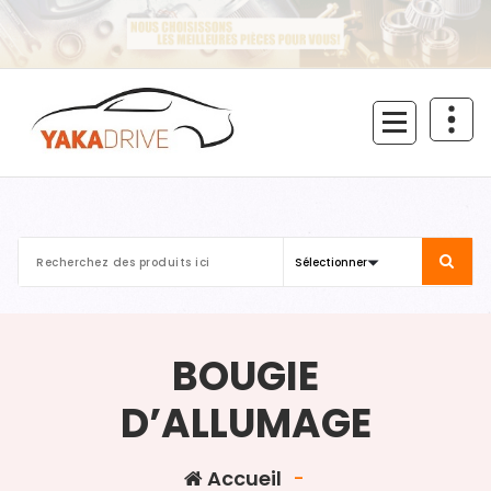
Aller
au
contenu
BOUGIE
D’ALLUMAGE
Accueil
-