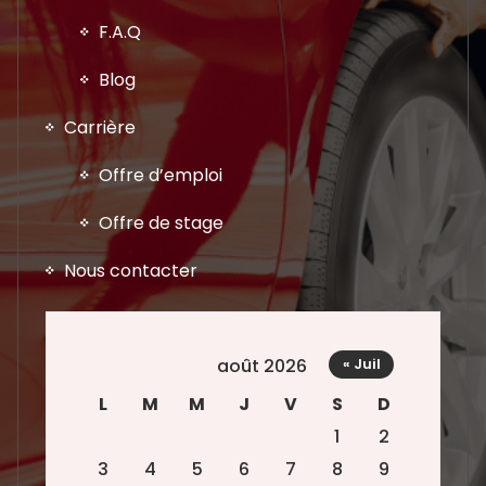
F.A.Q
Blog
Carrière
Offre d’emploi
Offre de stage
Nous contacter
août 2026
« Juil
L
M
M
J
V
S
D
1
2
3
4
5
6
7
8
9