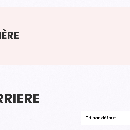
IÈRE
RIERE