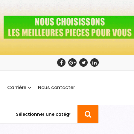
C
a
r
r
i
è
r
e
N
o
u
s
c
o
n
t
a
c
t
e
r