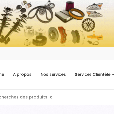
m
e
A
p
r
o
p
o
s
N
o
s
s
e
r
v
i
c
e
s
S
e
r
v
i
c
e
s
C
l
i
e
n
t
è
l
e