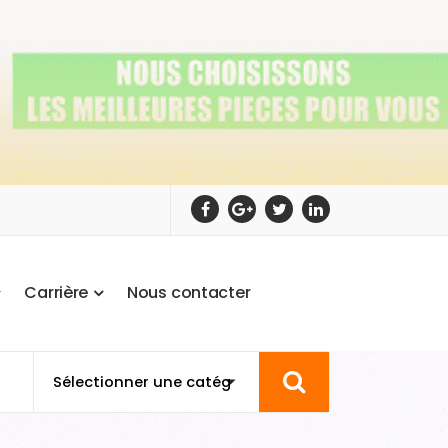
C
a
r
r
i
è
r
e
N
o
u
s
c
o
n
t
a
c
t
e
r