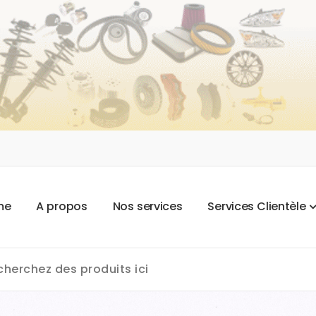
m
e
A
p
r
o
p
o
s
N
o
s
s
e
r
v
i
c
e
s
S
e
r
v
i
c
e
s
C
l
i
e
n
t
è
l
e