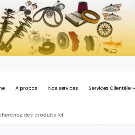
m
e
A
p
r
o
p
o
s
N
o
s
s
e
r
v
i
c
e
s
S
e
r
v
i
c
e
s
C
l
i
e
n
t
è
l
e