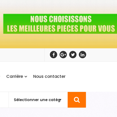
C
a
r
r
i
è
r
e
N
o
u
s
c
o
n
t
a
c
t
e
r