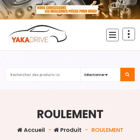
Aller
au
contenu
ROULEMENT
Accueil
-
Produit
-
ROULEMENT