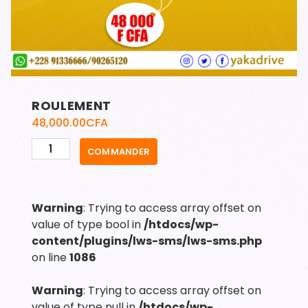
ROULEMENT
48,000.00
CFA
quantité
COMMANDER
de
ROULEMENT
Warning
: Trying to access array offset on
value of type bool in
/htdocs/wp-
content/plugins/lws-sms/lws-sms.php
on line
1086
Warning
: Trying to access array offset on
value of type null in
/htdocs/wp-