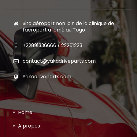
Sito aéroport non loin de la clinique de
l'aéroport à lomé au Togo
+22891336666 / 22261223
contact@yakadriveparts.com
Yakadriveparts.com
Home
A propos