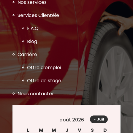
Nos services
Services Clientèle
F.A.Q
Blog
Carrière
Offre d’emploi
Offre de stage
Nous contacter
août 2026
« Juil
L
M
M
J
V
S
D