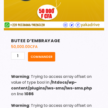
BUTEE D’EMBRAYAGE
50,000.00
CFA
quantité
COMMANDER
de
BUTEE
D'EMBRAYAGE
Warning
: Trying to access array offset on
value of type bool in
/htdocs/wp-
content/plugins/lws-sms/lws-sms.php
on line
1086
Warning
: Trying to access array offset on