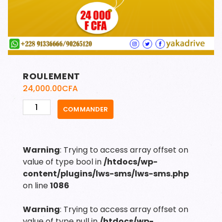
ROULEMENT
24,000.00
CFA
quantité
COMMANDER
de
ROULEMENT
Warning
: Trying to access array offset on
value of type bool in
/htdocs/wp-
content/plugins/lws-sms/lws-sms.php
on line
1086
Warning
: Trying to access array offset on
value of type null in
/htdocs/wp-