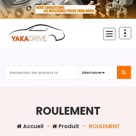
Aller
au
contenu
ROULEMENT
Accueil
-
Produit
-
ROULEMENT