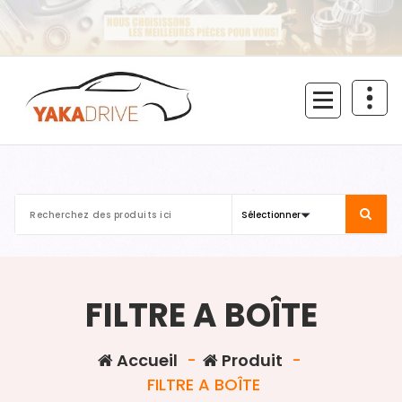
Aller
au
contenu
FILTRE A BOÎTE
Accueil
-
Produit
-
FILTRE A BOÎTE