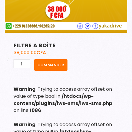
FILTRE A BOÎTE
38,000.00
CFA
quantité
COMMANDER
de
FILTRE
A
Warning
: Trying to access array offset on
BOÎTE
value of type bool in
/htdocs/wp-
content/plugins/lws-sms/lws-sms.php
on line
1086
Warning
: Trying to access array offset on
value of type null in
/htdocs/wp-