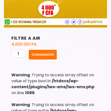
FILTRE A AIR
4,000.00
CFA
quantité
COMMANDER
de
FILTRE
A
Warning
: Trying to access array offset on
AIR
value of type bool in
/htdocs/wp-
content/plugins/lws-sms/lws-sms.php
on line
1086
Warning
: Trying to access array offset on
value of type null in
/htdocs/wp-