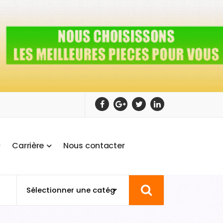
C
a
r
r
i
è
r
e
N
o
u
s
c
o
n
t
a
c
t
e
r