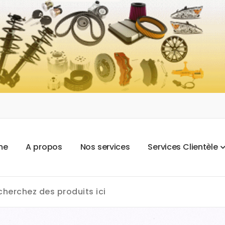
m
e
A
p
r
o
p
o
s
N
o
s
s
e
r
v
i
c
e
s
S
e
r
v
i
c
e
s
C
l
i
e
n
t
è
l
e