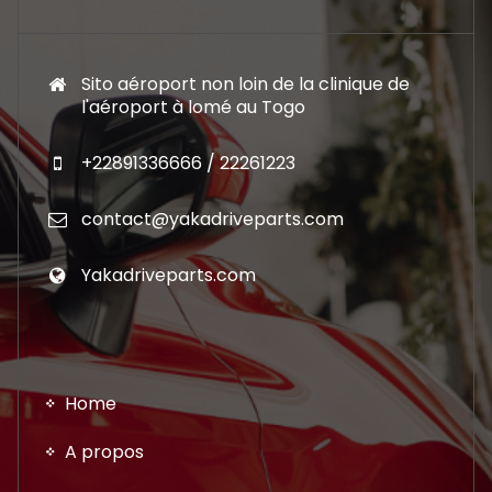
Sito aéroport non loin de la clinique de
l'aéroport à lomé au Togo
+22891336666 / 22261223
contact@yakadriveparts.com
Yakadriveparts.com
Home
A propos