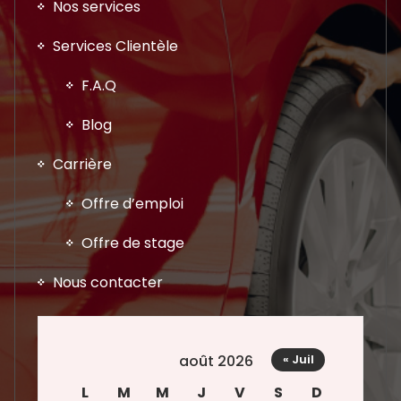
Nos services
Services Clientèle
F.A.Q
Blog
Carrière
Offre d’emploi
Offre de stage
Nous contacter
août 2026
« Juil
L
M
M
J
V
S
D