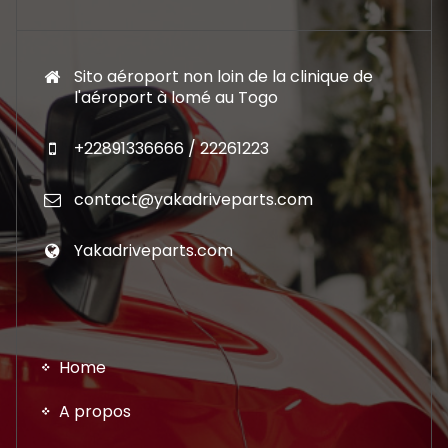
Sito aéroport non loin de la clinique de
l'aéroport à lomé au Togo
+22891336666 / 22261223
contact@yakadriveparts.com
Yakadriveparts.com
Home
A propos