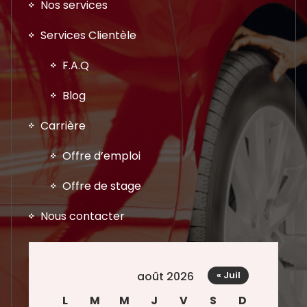
Nos services
Services Clientèle
F.A.Q
Blog
Carrière
Offre d’emploi
Offre de stage
Nous contacter
août 2026
« Juil
L
M
M
J
V
S
D