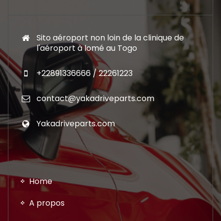
Sito aéroport non loin de la clinique de
l'aéroport à lomé au Togo
+22891336666 / 22261223
contact@yakadriveparts.com
Yakadriveparts.com
Home
A propos