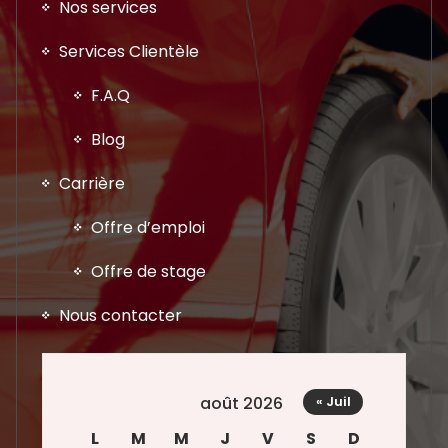
Nos services
Services Clientèle
F.A.Q
Blog
Carrière
Offre d’emploi
Offre de stage
Nous contacter
août 2026
« Juil
L
M
M
J
V
S
D