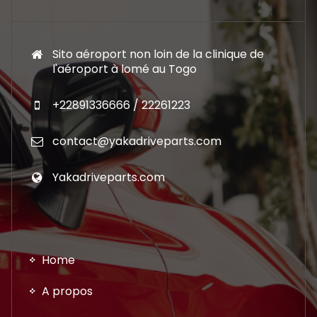
Sito aéroport non loin de la clinique de
l'aéroport à lomé au Togo
+22891336666 / 22261223
contact@yakadriveparts.com
Yakadriveparts.com
Home
A propos