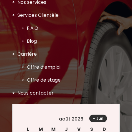
Nos services
Services Clientèle
F.A.Q
Blog
Carrière
Offre d’emploi
Offre de stage
Nous contacter
août 2026
« Juil
L
M
M
J
V
S
D