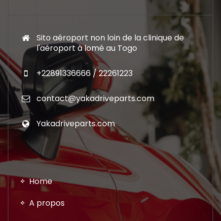
Sito aéroport non loin de la clinique de
l'aéroport à lomé au Togo
+22891336666 / 22261223
contact@yakadriveparts.com
Yakadriveparts.com
Home
A propos