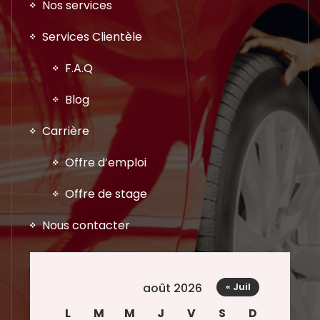
Nos services
Services Clientèle
F.A.Q
Blog
Carrière
Offre d’emploi
Offre de stage
Nous contacter
août 2026
« Juil
L
M
M
J
V
S
D