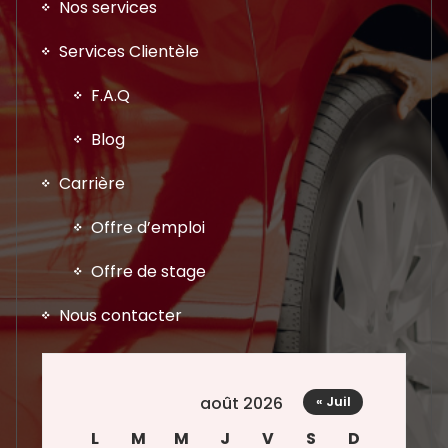
Nos services
Services Clientèle
F.A.Q
Blog
Carrière
Offre d’emploi
Offre de stage
Nous contacter
août 2026
« Juil
L
M
M
J
V
S
D