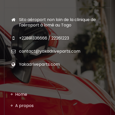
Sito aéroport non loin de la clinique de
l'aéroport à lomé au Togo
+22891336666 / 22261223
contact@yakadriveparts.com
Yakadriveparts.com
Home
A propos