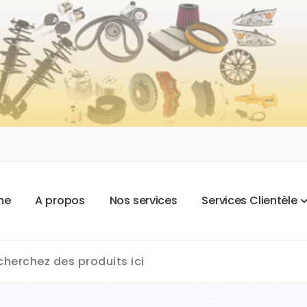
m
e
A
p
r
o
p
o
s
N
o
s
s
e
r
v
i
c
e
s
S
e
r
v
i
c
e
s
C
l
i
e
n
t
è
l
e