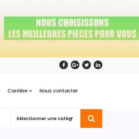
C
a
r
r
i
è
r
e
N
o
u
s
c
o
n
t
a
c
t
e
r