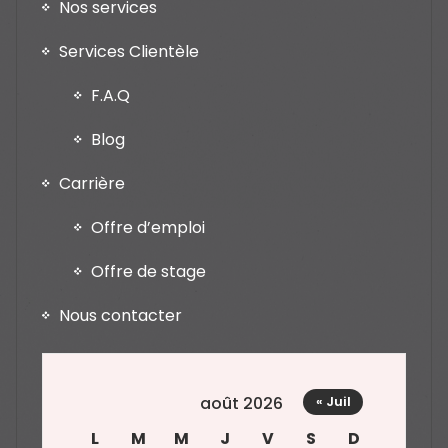
Nos services
Services Clientèle
F.A.Q
Blog
Carrière
Offre d’emploi
Offre de stage
Nous contacter
août 2026
« Juil
L
M
M
J
V
S
D