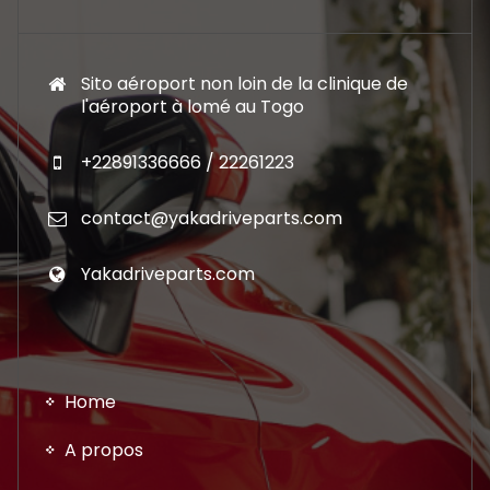
Sito aéroport non loin de la clinique de
l'aéroport à lomé au Togo
+22891336666 / 22261223
contact@yakadriveparts.com
Yakadriveparts.com
Home
A propos