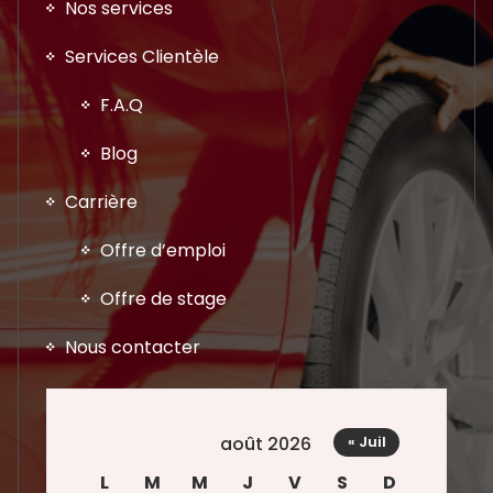
Nos services
Services Clientèle
F.A.Q
Blog
Carrière
Offre d’emploi
Offre de stage
Nous contacter
août 2026
« Juil
L
M
M
J
V
S
D