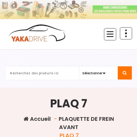
Aller
au
contenu
PLAQ 7
Accueil
-
PLAQUETTE DE FREIN
AVANT
PLAQ 7