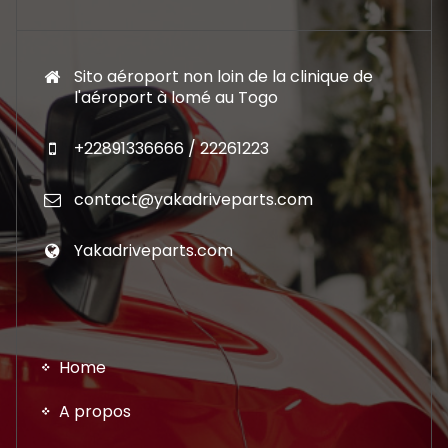
Sito aéroport non loin de la clinique de
l'aéroport à lomé au Togo
+22891336666 / 22261223
contact@yakadriveparts.com
Yakadriveparts.com
Home
A propos