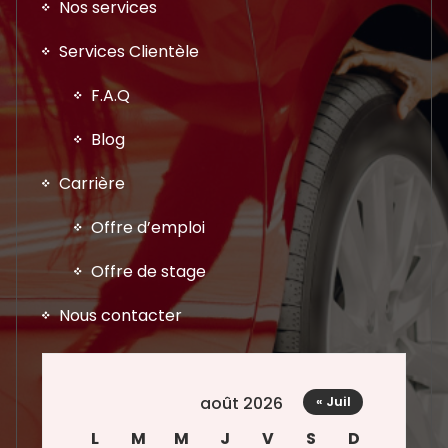
Nos services
Services Clientèle
F.A.Q
Blog
Carrière
Offre d’emploi
Offre de stage
Nous contacter
août 2026
« Juil
L
M
M
J
V
S
D