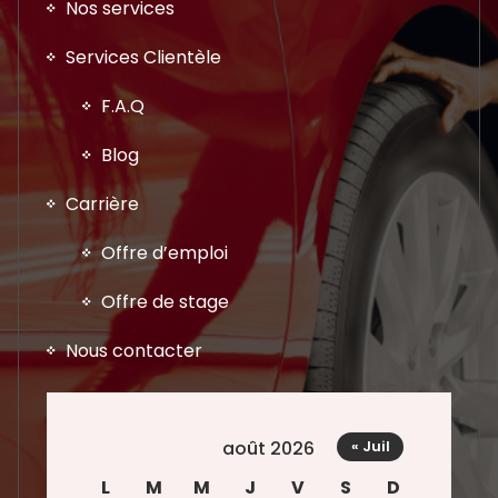
Nos services
Services Clientèle
F.A.Q
Blog
Carrière
Offre d’emploi
Offre de stage
Nous contacter
août 2026
« Juil
L
M
M
J
V
S
D