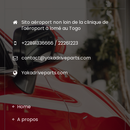
Sito aéroport non loin de la clinique de
l'aéroport à lomé au Togo
+22891336666 / 22261223
contact@yakadriveparts.com
Yakadriveparts.com
Home
A propos