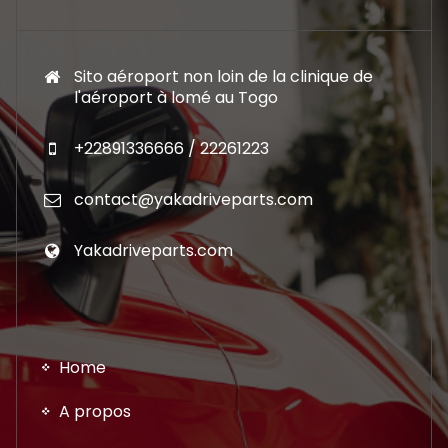
Sito aéroport non loin de la clinique de
l'aéroport à lomé au Togo
+22891336666 / 22261223
contact@yakadriveparts.com
Yakadriveparts.com
Home
A propos