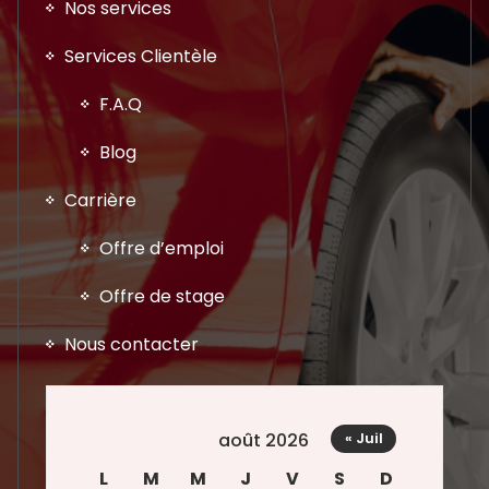
Nos services
Services Clientèle
F.A.Q
Blog
Carrière
Offre d’emploi
Offre de stage
Nous contacter
août 2026
« Juil
L
M
M
J
V
S
D