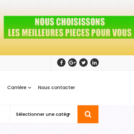
C
a
r
r
i
è
r
e
N
o
u
s
c
o
n
t
a
c
t
e
r