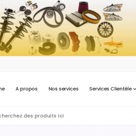
m
e
A
p
r
o
p
o
s
N
o
s
s
e
r
v
i
c
e
s
S
e
r
v
i
c
e
s
C
l
i
e
n
t
è
l
e