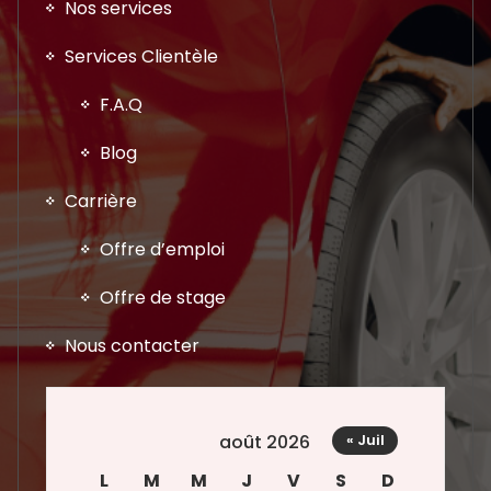
Nos services
Services Clientèle
F.A.Q
Blog
Carrière
Offre d’emploi
Offre de stage
Nous contacter
août 2026
« Juil
L
M
M
J
V
S
D