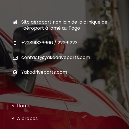
Sito aéroport non loin de la clinique de
l'aéroport à lomé au Togo
+22891336666 / 22261223
contact@yakadriveparts.com
Yakadriveparts.com
Home
A propos