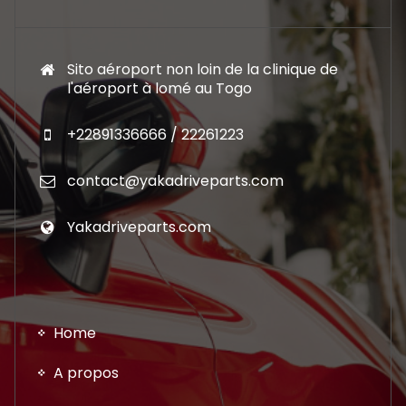
Sito aéroport non loin de la clinique de
l'aéroport à lomé au Togo
+22891336666 / 22261223
contact@yakadriveparts.com
Yakadriveparts.com
Home
A propos