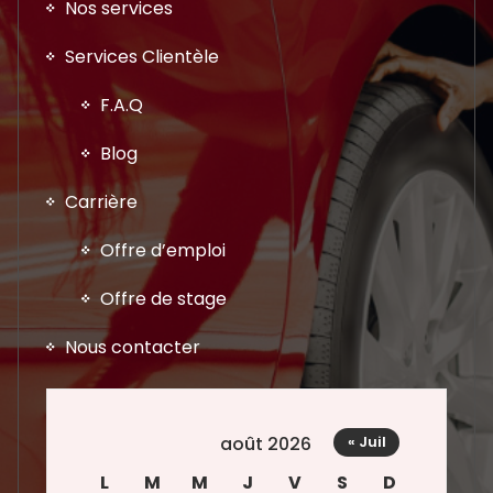
Nos services
Services Clientèle
F.A.Q
Blog
Carrière
Offre d’emploi
Offre de stage
Nous contacter
août 2026
« Juil
L
M
M
J
V
S
D