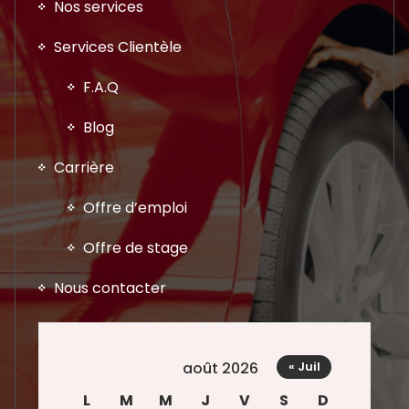
Nos services
Services Clientèle
F.A.Q
Blog
Carrière
Offre d’emploi
Offre de stage
Nous contacter
août 2026
« Juil
L
M
M
J
V
S
D