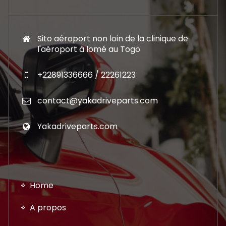
Sito aéroport non loin de la clinique de
l'aéroport à lomé au Togo
+22891336666 / 22261223
contact@yakadriveparts.com
Yakadriveparts.com
Home
A propos