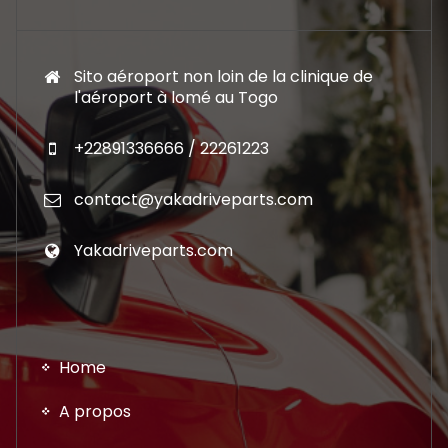
Sito aéroport non loin de la clinique de
l'aéroport à lomé au Togo
+22891336666 / 22261223
contact@yakadriveparts.com
Yakadriveparts.com
Home
A propos