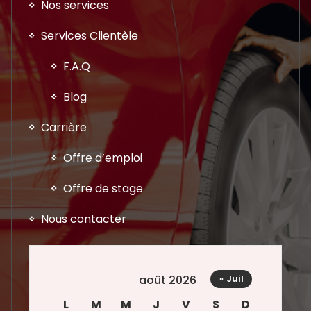
Nos services
Services Clientèle
F.A.Q
Blog
Carrière
Offre d’emploi
Offre de stage
Nous contacter
août 2026
« Juil
L
M
M
J
V
S
D