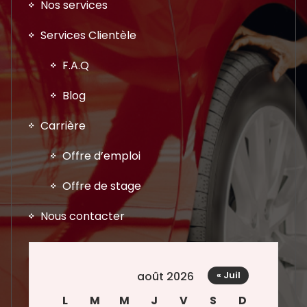
Nos services
Services Clientèle
F.A.Q
Blog
Carrière
Offre d’emploi
Offre de stage
Nous contacter
août 2026
« Juil
L
M
M
J
V
S
D