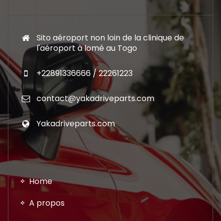
Sito aéroport non loin de la clinique de
l'aéroport à lomé au Togo
+22891336666 / 22261223
contact@yakadriveparts.com
Yakadriveparts.com
Home
A propos