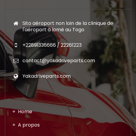
Sito aéroport non loin de la clinique de
l'aéroport à lomé au Togo
+22891336666 / 22261223
contact@yakadriveparts.com
Yakadriveparts.com
Home
A propos