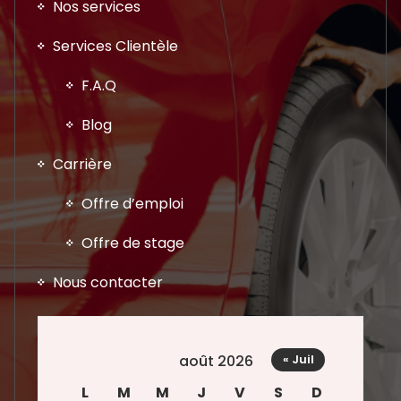
Nos services
Services Clientèle
F.A.Q
Blog
Carrière
Offre d’emploi
Offre de stage
Nous contacter
août 2026
« Juil
L
M
M
J
V
S
D