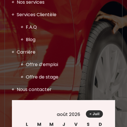
Nos services
Services Clientèle
F.A.Q
Blog
Carrière
Offre d’emploi
Offre de stage
Nous contacter
août 2026
« Juil
L
M
M
J
V
S
D