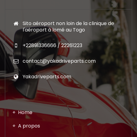
Sito aéroport non loin de la clinique de
l'aéroport à lomé au Togo
+22891336666 / 22261223
contact@yakadriveparts.com
Yakadriveparts.com
Home
A propos