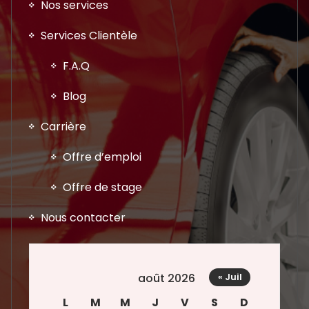
Nos services
Services Clientèle
F.A.Q
Blog
Carrière
Offre d’emploi
Offre de stage
Nous contacter
août 2026
« Juil
L
M
M
J
V
S
D