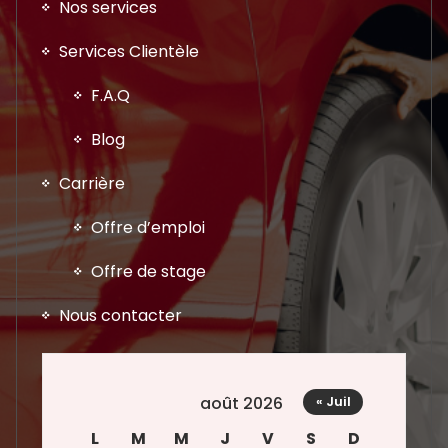
Nos services
Services Clientèle
F.A.Q
Blog
Carrière
Offre d’emploi
Offre de stage
Nous contacter
août 2026
« Juil
L
M
M
J
V
S
D