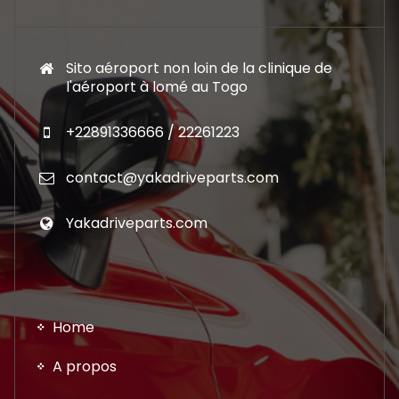
Sito aéroport non loin de la clinique de
l'aéroport à lomé au Togo
+22891336666 / 22261223
contact@yakadriveparts.com
Yakadriveparts.com
Home
A propos