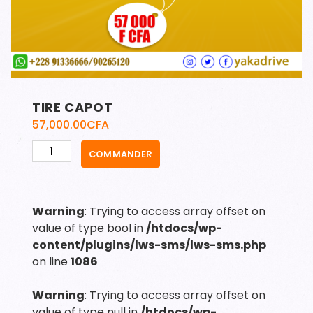
TIRE CAPOT
57,000.00
CFA
quantité
COMMANDER
de
TIRE
CAPOT
Warning
: Trying to access array offset on
value of type bool in
/htdocs/wp-
content/plugins/lws-sms/lws-sms.php
on line
1086
Warning
: Trying to access array offset on
value of type null in
/htdocs/wp-