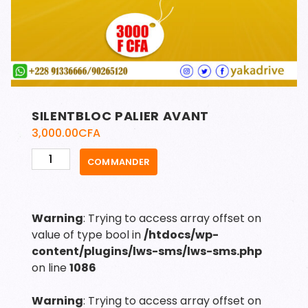
SILENTBLOC PALIER AVANT
3,000.00
CFA
quantité
COMMANDER
de
SILENTBLOC
PALIER
Warning
: Trying to access array offset on
AVANT
value of type bool in
/htdocs/wp-
content/plugins/lws-sms/lws-sms.php
on line
1086
Warning
: Trying to access array offset on