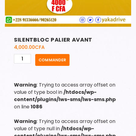
SILENTBLOC PALIER AVANT
4,000.00
CFA
quantité
COMMANDER
de
SILENTBLOC
PALIER
Warning
: Trying to access array offset on
AVANT
value of type bool in
/htdocs/wp-
content/plugins/lws-sms/lws-sms.php
on line
1086
Warning
: Trying to access array offset on
value of type null in
/htdocs/wp-
content/plugins/lws-sms/lws-sms.php