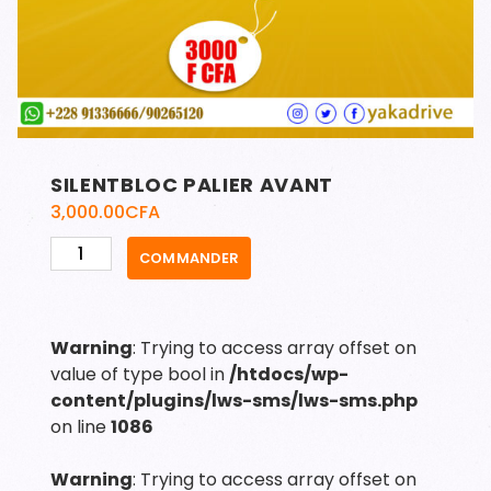
SILENTBLOC PALIER AVANT
3,000.00
CFA
quantité
COMMANDER
de
SILENTBLOC
PALIER
Warning
: Trying to access array offset on
AVANT
value of type bool in
/htdocs/wp-
content/plugins/lws-sms/lws-sms.php
on line
1086
Warning
: Trying to access array offset on