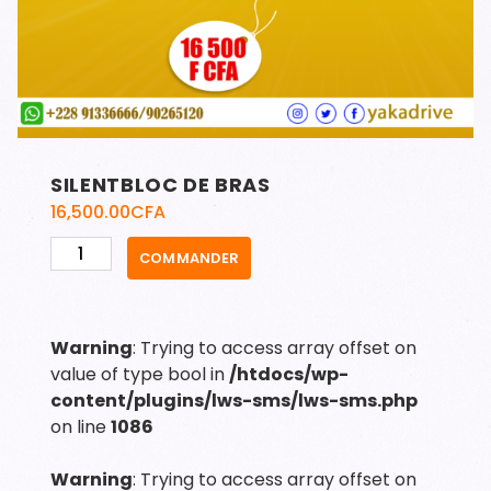
SILENTBLOC DE BRAS
16,500.00
CFA
quantité
COMMANDER
de
SILENTBLOC
DE
Warning
: Trying to access array offset on
BRAS
value of type bool in
/htdocs/wp-
content/plugins/lws-sms/lws-sms.php
on line
1086
Warning
: Trying to access array offset on