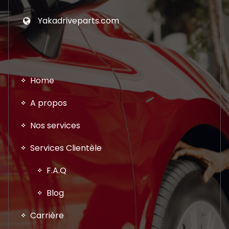
Yakadriveparts.com
Home
A propos
Nos services
Services Clientèle
F.A.Q
Blog
Carrière