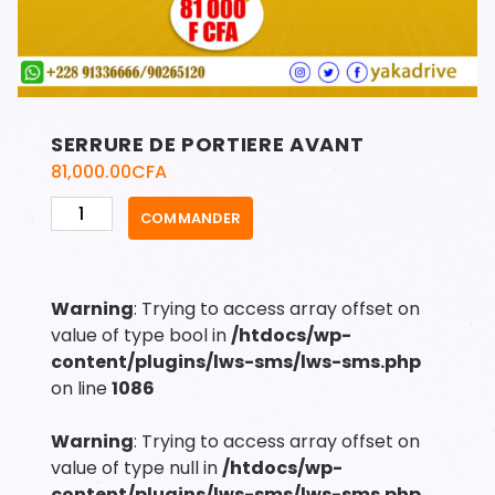
SERRURE DE PORTIERE AVANT
81,000.00
CFA
quantité
COMMANDER
de
SERRURE
DE
Warning
: Trying to access array offset on
PORTIERE
value of type bool in
/htdocs/wp-
AVANT
content/plugins/lws-sms/lws-sms.php
on line
1086
Warning
: Trying to access array offset on
value of type null in
/htdocs/wp-
content/plugins/lws-sms/lws-sms.php