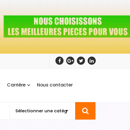
C
a
r
r
i
è
r
e
N
o
u
s
c
o
n
t
a
c
t
e
r