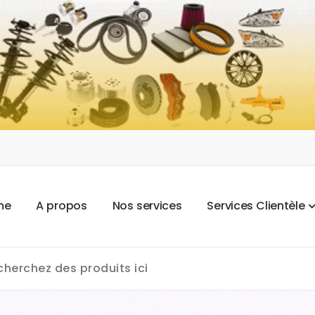
m
e
A
p
r
o
p
o
s
N
o
s
s
e
r
v
i
c
e
s
S
e
r
v
i
c
e
s
C
l
i
e
n
t
è
l
e