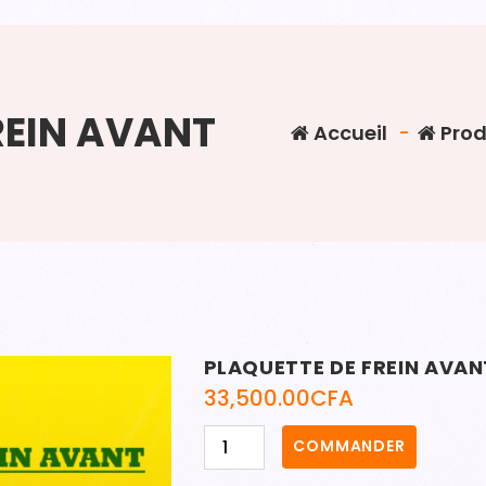
REIN AVANT
Accueil
-
Prod
PLAQUETTE DE FREIN AVAN
33,500.00
CFA
quantité
COMMANDER
de