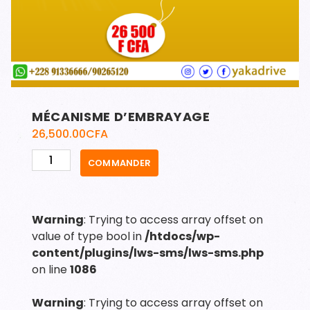
MÉCANISME D’EMBRAYAGE
26,500.00
CFA
quantité
COMMANDER
de
MÉCANISME
D'EMBRAYAGE
Warning
: Trying to access array offset on
value of type bool in
/htdocs/wp-
content/plugins/lws-sms/lws-sms.php
on line
1086
Warning
: Trying to access array offset on