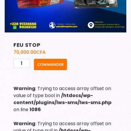
FEU STOP
70,000.00
CFA
quantité
COMMANDER
de
FEU
STOP
Warning
: Trying to access array offset on
value of type bool in
/htdocs/wp-
content/plugins/lws-sms/lws-sms.php
on line
1086
Warning
: Trying to access array offset on
value of type null in
/htdocs/wp-