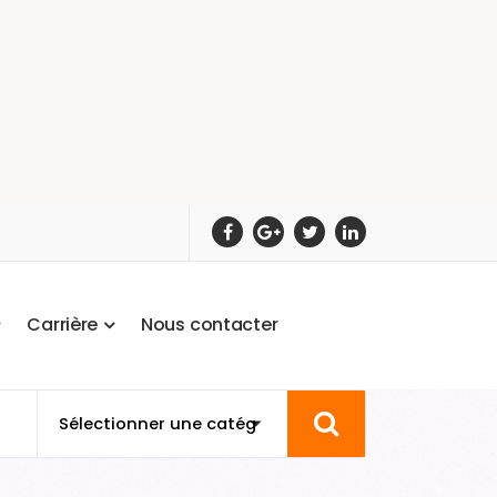
C
a
r
r
i
è
r
e
N
o
u
s
c
o
n
t
a
c
t
e
r