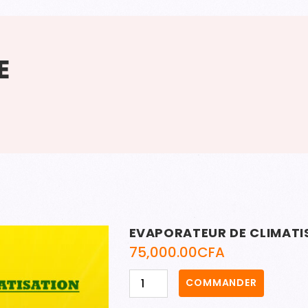
E
EVAPORATEUR DE CLIMATI
75,000.00
CFA
quantité
COMMANDER
de