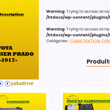
EVAPORATEUR
DE
Warning
: Trying to access array
CLIMATISATION
/htdocs/wp-content/plugins
Warning
: Trying to access array 
/htdocs/wp-content/plugins
Catégories :
CLIMATISATION
,
EVA
Produit