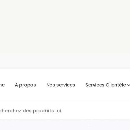
m
e
A
p
r
o
p
o
s
N
o
s
s
e
r
v
i
c
e
s
S
e
r
v
i
c
e
s
C
l
i
e
n
t
è
l
e