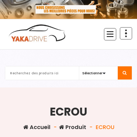
Aller
au
contenu
ECROU
Accueil
-
Produit
-
ECROU