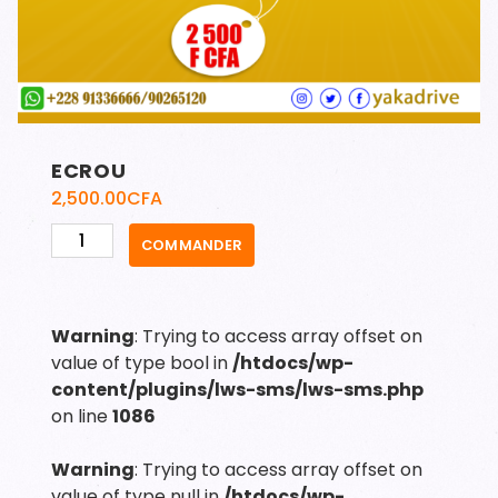
ECROU
2,500.00
CFA
quantité
COMMANDER
de
ECROU
Warning
: Trying to access array offset on
value of type bool in
/htdocs/wp-
content/plugins/lws-sms/lws-sms.php
on line
1086
Warning
: Trying to access array offset on
value of type null in
/htdocs/wp-