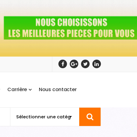
C
a
r
r
i
è
r
e
N
o
u
s
c
o
n
t
a
c
t
e
r