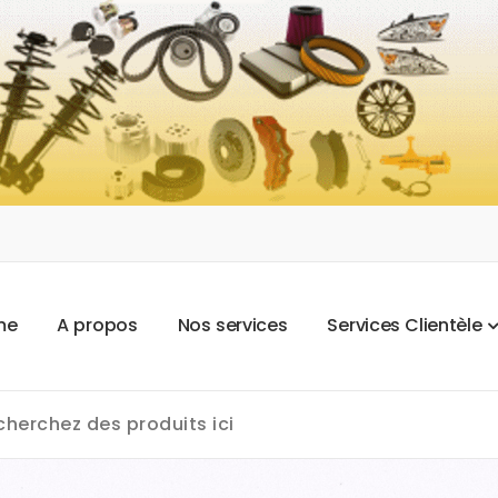
m
e
A
p
r
o
p
o
s
N
o
s
s
e
r
v
i
c
e
s
S
e
r
v
i
c
e
s
C
l
i
e
n
t
è
l
e