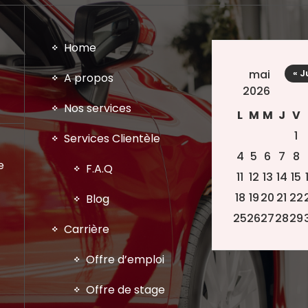
Home
mai
« J
A propos
2026
Nos services
L
M
M
J
V
1
Services Clientèle
4
5
6
7
8
e
F.A.Q
11
12
13
14
15
18
19
20
21
22
Blog
25
26
27
28
29
Carrière
Offre d’emploi
Offre de stage