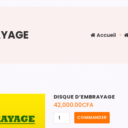
AYAGE
Accueil
-
DISQUE D’EMBRAYAGE
42,000.00
CFA
quantité
COMMANDER
de