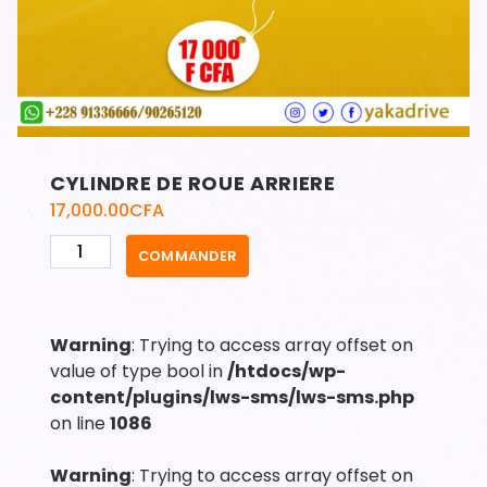
CYLINDRE DE ROUE ARRIERE
17,000.00
CFA
quantité
COMMANDER
de
CYLINDRE
DE
Warning
: Trying to access array offset on
ROUE
value of type bool in
/htdocs/wp-
ARRIERE
content/plugins/lws-sms/lws-sms.php
on line
1086
Warning
: Trying to access array offset on