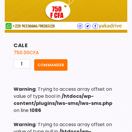
CALE
750.00
CFA
quantité
COMMANDER
de
CALE
Warning
: Trying to access array offset on
value of type bool in
/htdocs/wp-
content/plugins/lws-sms/lws-sms.php
on line
1086
Warning
: Trying to access array offset on
value of type null in
/htdocs/wp-