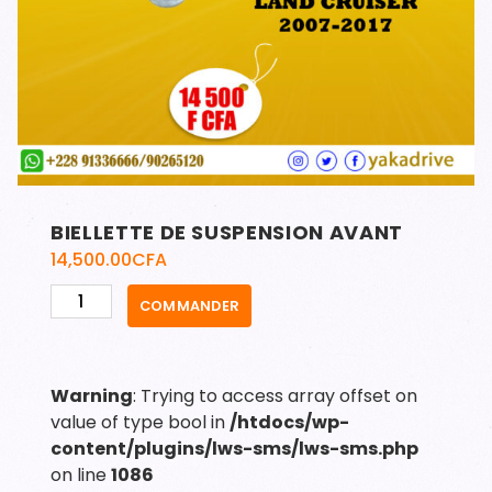
BIELLETTE DE SUSPENSION AVANT
14,500.00
CFA
quantité
COMMANDER
de
BIELLETTE
DE
Warning
: Trying to access array offset on
SUSPENSION
value of type bool in
/htdocs/wp-
AVANT
content/plugins/lws-sms/lws-sms.php
on line
1086